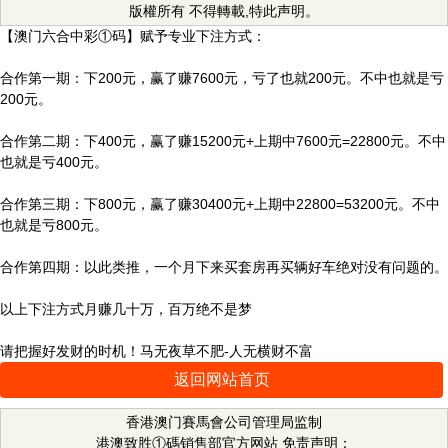
版權所有 不得轉載,特此声明。
【澳门六合中彩①码】赋予专业下注方式：
合作第一期：下200元，赢了赚7600元，亏了也就200元。不中也就是亏
200元。
合作第二期：下400元，赢了赚15200元+上期中7600元=22800元。不中
也就是亏400元。
合作第三期：下800元，赢了赚30400元+上期中22800=53200元。不中
也就是亏800元。
合作第四期：以此类推，一个月下来买套房再买辆好车绝对没有问题的。
以上下注方式月赚几十万，百万绝不是梦
请把握好发财的时机！马无夜草不肥-人无横财不富
返回网站首页
香港澳门賽馬會公司管理局监制
港澳致胜①碼销售部官方网站 免责声明：